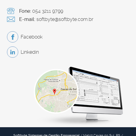
Fone:
054 3211 9799
E-mail:
softbyte@softbyte.com.br
Facebook
Linkedin
Softbyte Sistemas de Gestão Empresarial
/ Matriz Caxias do Sul, RS /