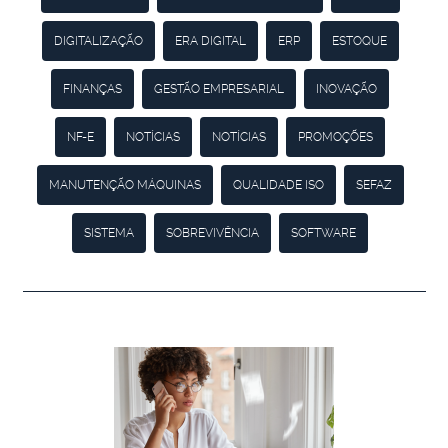
DIGITALIZAÇÃO
ERA DIGITAL
ERP
ESTOQUE
FINANÇAS
GESTÃO EMPRESARIAL
INOVAÇÃO
NF-E
NOTÍCIAS
NOTÍCIAS
PROMOÇÕES
MANUTENÇÃO MÁQUINAS
QUALIDADE ISO
SEFAZ
SISTEMA
SOBREVIVÊNCIA
SOFTWARE