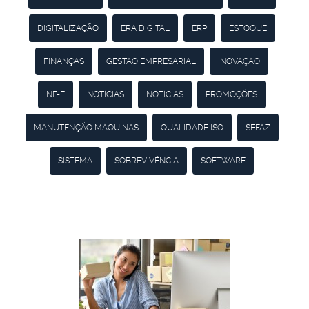
DIGITALIZAÇÃO
ERA DIGITAL
ERP
ESTOQUE
FINANÇAS
GESTÃO EMPRESARIAL
INOVAÇÃO
NF-E
NOTÍCIAS
NOTÍCIAS
PROMOÇÕES
MANUTENÇÃO MÁQUINAS
QUALIDADE ISO
SEFAZ
SISTEMA
SOBREVIVÊNCIA
SOFTWARE